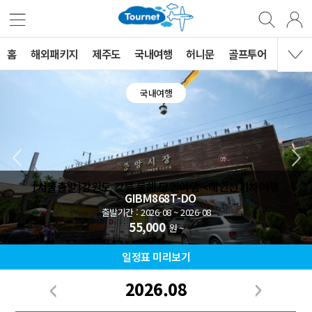
홈
해외패키지
제주도
국내여행
허니문
골프투어
MVG 
국내여행
[서울출발]강원도 강릉 동해 당일여행 <해안선기차여행
>
GIBM868T-DO
출발기간 : 2026-08 ~ 2026-08
55,000
원 ~
일정표 미리보기
2026.08