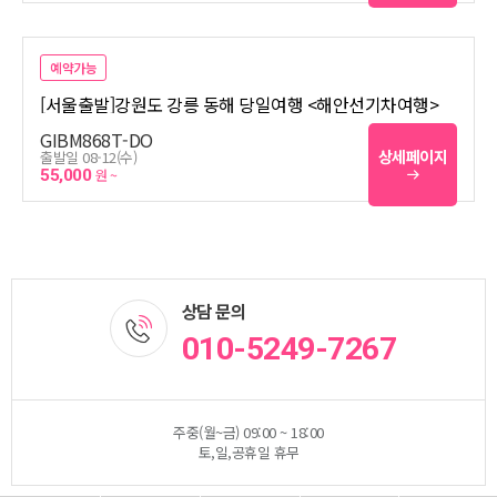
예약가능
[서울출발]강원도 강릉 동해 당일여행 <해안선기차여행>
GIBM868T-DO
상세페이지
출발일 08-12(수)
55,000
원 ~
상담 문의
010-5249-7267
주중(월~금) 09:00 ~ 18:00
토,일,공휴일 휴무