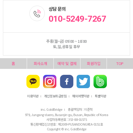
상담 문의
010-5249-7267
주중(월~금) 09:00 ~ 18:00
토,일,공휴일 휴무
홈
회사소개
예약 및 결제
회원가입
TOP
이용약관
개인정보취급방침
해외여행약관
특별약관
l
l
l
inc. GoldBridge
총괄책임자 : 이준혁
l
979, Jungang-daero, Busanjin-gu, Busan, Republic of Korea
사업자등록번호 : 353-88-01575
통신판매업신고번호 : 제2009-PUSANDONGREA-0151호
Copyright © inc. GoldBridge