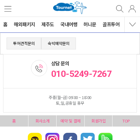
홈
해외패키지
제주도
국내여행
허니문
골프투어
MVG 
투어견적문의
숙박예약문의
상담 문의
010-5249-7267
주중(월~금) 09:00 ~ 18:00
토,일,공휴일 휴무
홈
회사소개
예약 및 결제
회원가입
TOP