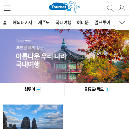
홈
해외패키지
제주도
국내여행
허니문
골프투어
MVG 
섬투어
울릉도/독도