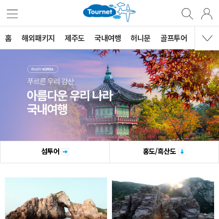
홈
해외패키지
제주도
국내여행
허니문
골프투어
MVG 
섬투어
홍도/흑산도