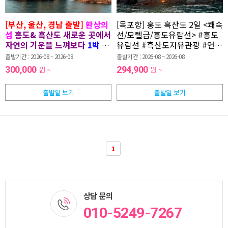
[부산, 울산, 경남 출발]
환상의
[목포항] 홍도 흑산도 2일 <쾌속
섬
홍도& 흑산도 새로운 곳에서
선/모텔급/홍도유람선>
#홍도
자연의 기운을 느껴보다
1박 2
유람선 #흑산도자유관광 #연합
일
(8명 이상 )
행사 GIBM176T-DO
출발기간 : 2026-08 ~ 2026-08
출발기간 : 2026-08 ~ 2026-08
300,000
원 ~
294,900
원 ~
출발일 보기
출발일 보기
1
상담 문의
010-5249-7267