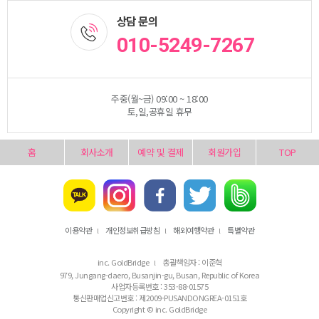
상담 문의
010-5249-7267
주중(월~금) 09:00 ~ 18:00
토,일,공휴일 휴무
홈
회사소개
예약 및 결제
회원가입
TOP
이용약관
개인정보취급방침
해외여행약관
특별약관
l
l
l
inc. GoldBridge
총괄책임자 : 이준혁
l
979, Jungang-daero, Busanjin-gu, Busan, Republic of Korea
사업자등록번호 : 353-88-01575
통신판매업신고번호 : 제2009-PUSANDONGREA-0151호
Copyright © inc. GoldBridge