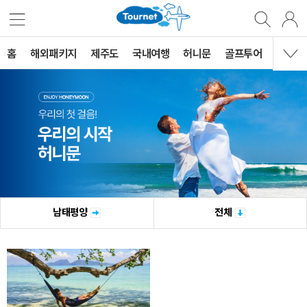
홈
해외패키지
제주도
국내여행
허니문
골프투어
MVG 
남태평양
전체