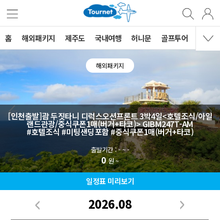
홈
해외패키지
제주도
국내여행
허니문
골프투어
MVG 
해외패키지
[인천출발]괌 두짓타니 디럭스오션프론트 3박4일<호텔조식/아일
랜드관광/중식쿠폰1매(버거+타코)> GIBM247T-AM
#호텔조식 #미팅샌딩포함 #중식쿠폰1매(버거+타코)
출발기간 : - ~ -
0
원 ~
일정표 미리보기
2026.08