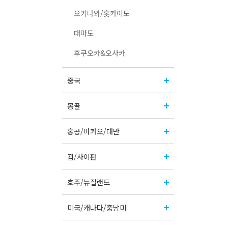
오키나와/홋카이도
대마도
후쿠오카&오사카
중국
몽골
홍콩/마카오/대만
괌/사이판
호주/뉴질랜드
미국/캐나다/중남미