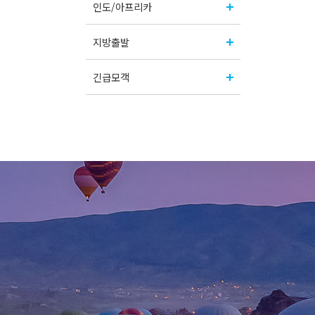
인도/아프리카
지방출발
긴급모객