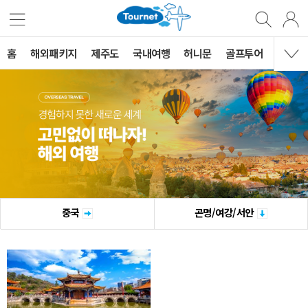
홈
해외패키지
제주도
국내여행
허니문
골프투어
MVG 
중국
곤명/여강/서안