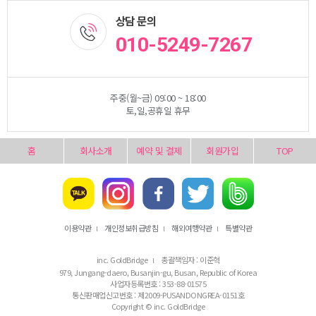
상담 문의
010-5249-7267
주중(월~금) 09:00 ~ 18:00
토,일,공휴일 휴무
홈
회사소개
예약 및 결제
회원가입
TOP
이용약관
개인정보취급방침
해외여행약관
특별약관
l
l
l
inc. GoldBridge
총괄책임자 : 이준혁
l
979, Jungang-daero, Busanjin-gu, Busan, Republic of Korea
사업자등록번호 : 353-88-01575
통신판매업신고번호 : 제2009-PUSANDONGREA-0151호
Copyright © inc. GoldBridge