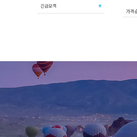
긴급모객
가격