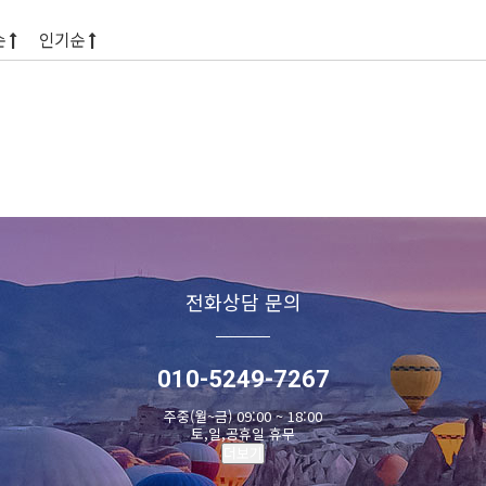
순
인기순
전화상담 문의
010-5249-7267
주중(월~금) 09:00 ~ 18:00
토,일,공휴일 휴무
더보기