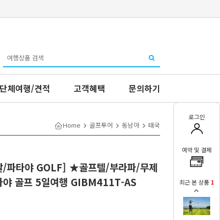
단체여행/견적
고객혜택
문의하기
로그인
Home
골프투어
동남아
태국
예약 및 결제
/파타야 GOLF] ★골프텔/부라파/무제
야 골프 5일여행 GIBM411T-AS
최근 본 상품
1