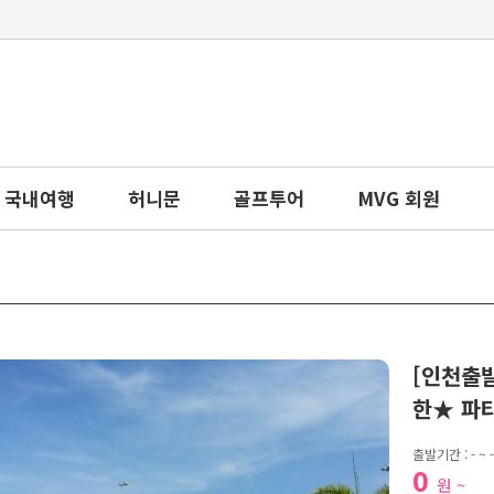
국내여행
허니문
골프투어
MVG 회원
[인천출발
한★ 파타
출발기간 : - ~ -
0
원 ~