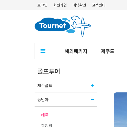
로그인
회원가입
예약확인
고객센터
해외패키지
제주도
골프투어
제주골프
동남아
태국
필리핀