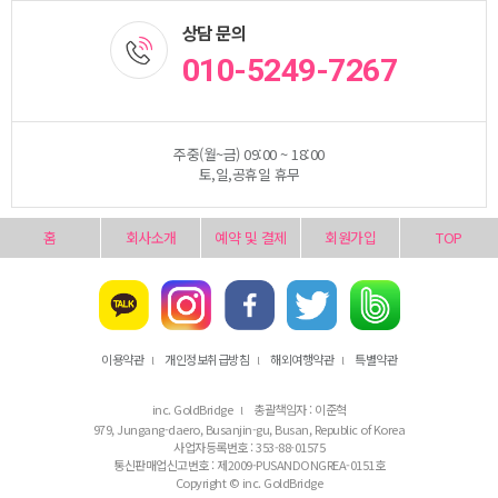
상담 문의
010-5249-7267
주중(월~금) 09:00 ~ 18:00
토,일,공휴일 휴무
홈
회사소개
예약 및 결제
회원가입
TOP
이용약관
개인정보취급방침
해외여행약관
특별약관
l
l
l
inc. GoldBridge
총괄책임자 : 이준혁
l
979, Jungang-daero, Busanjin-gu, Busan, Republic of Korea
사업자등록번호 : 353-88-01575
통신판매업신고번호 : 제2009-PUSANDONGREA-0151호
Copyright © inc. GoldBridge