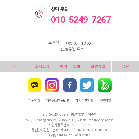
상담 문의
010-5249-7267
주중(월~금) 09:00 ~ 18:00
토,일,공휴일 휴무
홈
회사소개
예약 및 결제
회원가입
TOP
이용약관
개인정보취급방침
해외여행약관
특별약관
l
l
l
inc. GoldBridge
총괄책임자 : 이준혁
l
979, Jungang-daero, Busanjin-gu, Busan, Republic of Korea
사업자등록번호 : 353-88-01575
통신판매업신고번호 : 제2009-PUSANDONGREA-0151호
Copyright © inc. GoldBridge