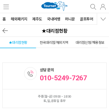
홈
해외패키지
제주도
국내여행
허니문
골프투어
MVG 
★대리점현황
★대리점현황
전국대리점/해외지역
대리점신청/채용정보
상담 문의
010-5249-7267
주중(월~금) 09:00 ~ 18:00
토,일,공휴일 휴무