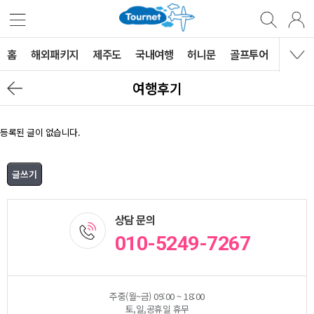
홈
해외패키지
제주도
국내여행
허니문
골프투어
MVG 
여행후기
등록된 글이 없습니다.
상담 문의
010-5249-7267
주중(월~금) 09:00 ~ 18:00
토,일,공휴일 휴무