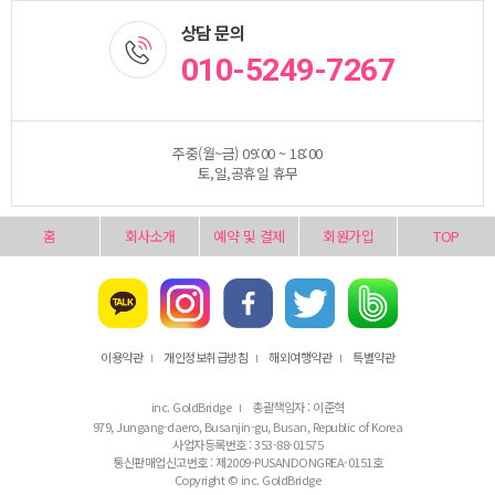
상담 문의
010-5249-7267
주중(월~금) 09:00 ~ 18:00
토,일,공휴일 휴무
홈
회사소개
예약 및 결제
회원가입
TOP
이용약관
개인정보취급방침
해외여행약관
특별약관
l
l
l
inc. GoldBridge
총괄책임자 : 이준혁
l
979, Jungang-daero, Busanjin-gu, Busan, Republic of Korea
사업자등록번호 : 353-88-01575
통신판매업신고번호 : 제2009-PUSANDONGREA-0151호
Copyright © inc. GoldBridge