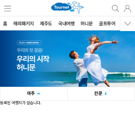
홈
해외패키지
제주도
국내여행
허니문
골프투어
MVG 
미주
칸쿤
등록된 여행지가 없습니다.