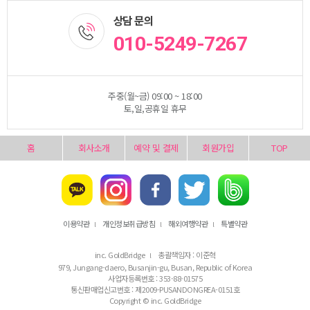
상담 문의
010-5249-7267
주중(월~금) 09:00 ~ 18:00
토,일,공휴일 휴무
홈
회사소개
예약 및 결제
회원가입
TOP
이용약관
개인정보취급방침
해외여행약관
특별약관
l
l
l
inc. GoldBridge
총괄책임자 : 이준혁
l
979, Jungang-daero, Busanjin-gu, Busan, Republic of Korea
사업자등록번호 : 353-88-01575
통신판매업신고번호 : 제2009-PUSANDONGREA-0151호
Copyright © inc. GoldBridge