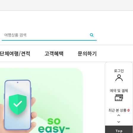
단체여행/견적
고객혜택
문의하기
로그인
예약 및 결제
최근 본 상품
0
Top