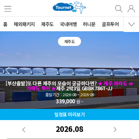
홈
해외패키지
제주도
국내여행
허니문
골프투어
MVG 
제주도
[부산출발]또 다른 제주의 모습이 궁금하다면?
★ 제주 마라도 or
가파도 투어 ★
제주 2박3일 GBBK786T-JJ
출발기간 : 2026-08 ~ 2026-08
339,000
원 ~
일정표 미리보기
2026.08