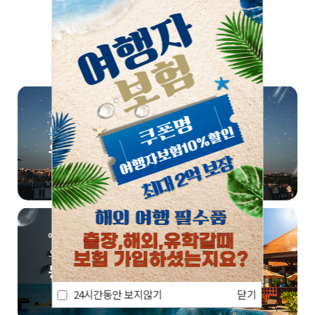
쏠쏠한 정보, 한번 더! 📣
24시간동안 보지않기
닫기