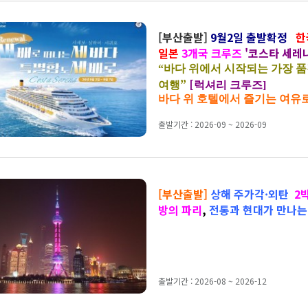
[부산출발]
9월2일 출발확정
한
일본
3개국 크루즈
'코스타 세레
나는 4박 6일
“
바다 위에서 시작되는 가장 품
”
[
여행
럭셔리 크루즈]
바다 위 호텔에서 즐기는 여유
출발기간 : 2026-09 ~ 2026-09
[부산출발]
상해 주가각·외탄
2
방의 파리
,
전통과 현대가 만나는
출발기간 : 2026-08 ~ 2026-12