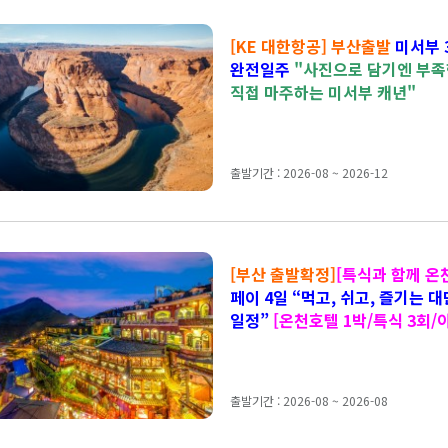
[KE 대한항공] 부산출발
미서부 
완전일주
"사진으로 담기엔 부족
직접 마주하는 미서부 캐년"
출발기간 : 2026-08 ~ 2026-12
[부산 출발확정]
[특식과 함께 온
페이 4일
“먹고, 쉬고, 즐기는 대
일정”
[온천호텔 1박/특식 3회/
펀·스펀 포함]
출발기간 : 2026-08 ~ 2026-08