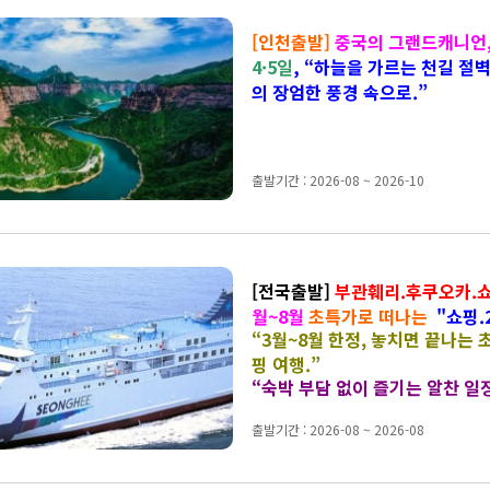
[인천출발]
중국의 그랜드캐니언
4·5일
,
“하늘을 가르는 천길 절벽
의 장엄한 풍경 속으로.”
출발기간 : 2026-08 ~ 2026-10
[전국출발]
부관훼리.후쿠오카.
월~8월
초특가로 떠나는
"쇼핑.
“3월~8월 한정, 놓치면 끝나는 
특가 여행"
핑 여행.”
“숙박 부담 없이 즐기는 알찬 일정 
출발기간 : 2026-08 ~ 2026-08