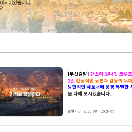
[부산출발]
팬스타 원나잇 크루즈
2일
환상적인 공연과 감동의 무
낭만적인 세토내헤 풍경 특별한
수영장 푸른바다와 하나되는 순
을 다해 모시겠습니다.
출발기간 : 2026-08 ~ 2026-09