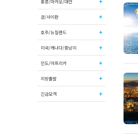
홍콩/마카오/대만
괌/사이판
호주/뉴질랜드
미국/캐나다/중남미
인도/아프리카
지방출발
긴급모객