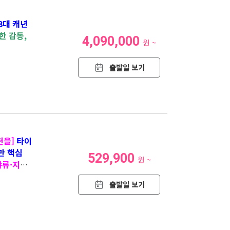
3대 캐년
한 감동,
4,090,000
원 ~
출발일 보기
천을]
타이
만 핵심
529,900
원 ~
야류·지우
출발일 보기