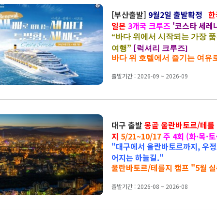
[부산출발]
9월2일 출발확정
한
일본
3개국 크루즈
'코스타 세레
나는 5박 6일
“
바다 위에서 시작되는 가장 품
”
[
여행
럭셔리 크루즈]
바다 위 호텔에서 즐기는 여유
출발기간 : 2026-09 ~ 2026-09
대구 출발
몽골 울란바토르/테를
지
5/21~10/17
주 4회 (화·목·토
"대구에서 울란바토르까지, 우정
·토 3박5일
어지는 하늘길."
울란바토르/테를지 캠프 "5월 실
출발기간 : 2026-08 ~ 2026-08