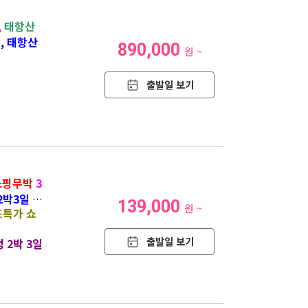
,
태항산
, 태항산
890,000
원 ~
출발일 보기
쇼핑무박
3
2박3일 초
139,000
원 ~
초특가 쇼
출발일 보기
2박 3일.”