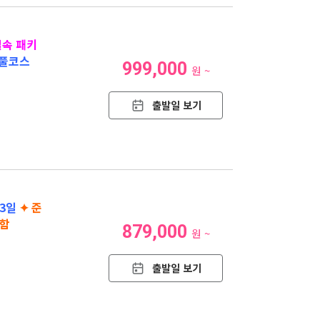
실속 패키
 풀코스
999,000
원 ~
출발일 보기
3일
✦ 준
포함
879,000
원 ~
출발일 보기