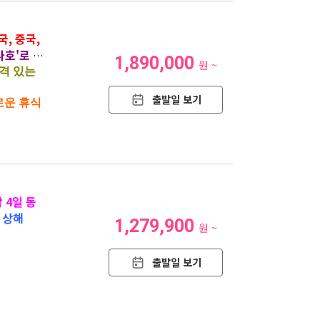
국, 중국,
나호'로 떠
1,890,000
원 ~
격 있는
출발일 보기
로운 휴식
박 4일
동
 상해
1,279,900
원 ~
출발일 보기