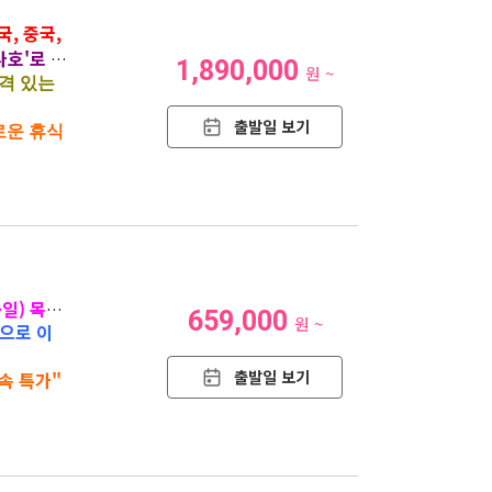
국, 중국,
나호'로 떠
1,890,000
원 ~
격 있는
출발일 보기
로운 휴식
·일) 목
659,000
원 ~
으로 이
출발일 보기
속 특가"