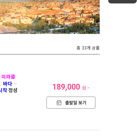
총 33개 상품
 미라클
대
바다위
189,000
원 ~
 시작
정성
간
출발일 보기