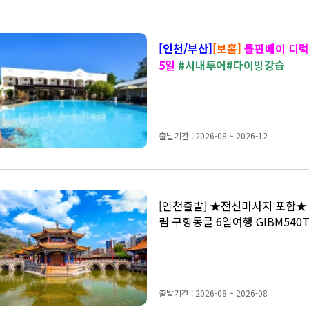
[인천/부산]
[보홀]
돌핀베이 디럭
5일
#시내투어#다이빙강습
출발기간 : 2026-08 ~ 2026-12
[인천출발] ★전신마사지 포함★
림 구향동굴 6일여행 GIBM540T
출발기간 : 2026-08 ~ 2026-08