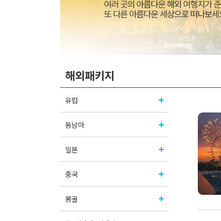
해외패키지
유럽
동남아
일본
중국
몽골